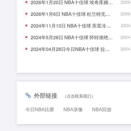
2026年1月20日 NBA十佳球 埃奇库姆滑翔隔扣引爆全场
[2026
2026年1月6日 NBA十佳球 杜兰特无解三分绝杀太阳
[2026
2024年11月13日 NBA十佳球 库里冷血三分一剑封喉
[2024
2024年5月28日 NBA十佳球 怀特准绝杀三分一剑封喉
[2024
2024年04月28日今日NBA十佳球 拉塞尔助飞詹皇空接
[2024
外部链接
（点击联系我们）
今日NBA比赛
NBA录像
NBA回放