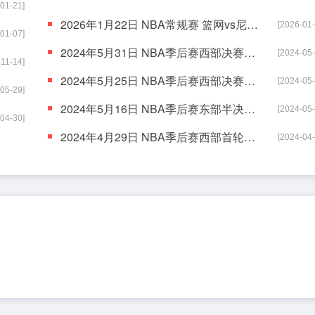
-01-21]
2026年1月22日 NBA常规赛 篮网vs尼克斯 全场集锦
[2026-01-
-01-07]
2024年5月31日 NBA季后赛西部决赛G5 独行侠vs森林狼 集锦
[2024-05-
-11-14]
2024年5月25日 NBA季后赛西部决赛G2 独行侠vs森林狼 集锦
[2024-05-
-05-29]
2024年5月16日 NBA季后赛东部半决赛G5 骑士vs凯尔特人 集锦
[2024-05-
-04-30]
2024年4月29日 NBA季后赛西部首轮G4 森林狼vs太阳 集锦
[2024-04-